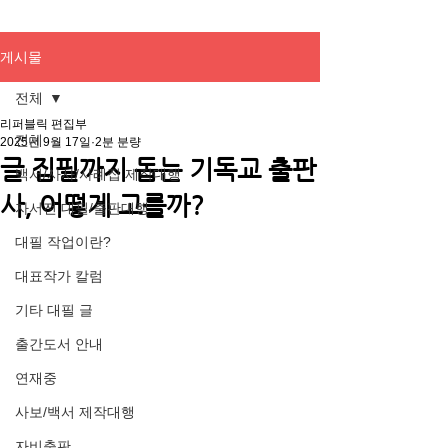
게시물
전체
리퍼블릭 편집부
전체
2025년 9월 17일
2분 분량
글 집필까지 돕는 기독교 출판
백서/사사/사례집 제작대행
사, 어떻게 고를까?
자서전 대필/출판대행
대필 작업이란?
대표작가 칼럼
기타 대필 글
출간도서 안내
연재중
사보/백서 제작대행
자비출판