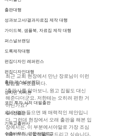
출판대행
성과보고서/결과자료집 제작 대행
가이드북, 샘플북, 자료집 제작 대행
퍼스널브랜딩
도록제작대행
편집디자인 레퍼런스
편집디자인대행
최근 교회 현장에서 만난 장로님이 이런 
출판 퍼스널브랜딩
말씀을 하셨습니다.
“출판사를 알아보니, 원고 집필도 대신 
정치인 자서전
해준다더군요. 저한테는 오히려 편한 거 
코인 투자 서적 대필출판
아닌가요?”
겉으로만 들으면 꽤 매력적인 제안입니
자서전출판
다. 그런데 현장에서 오래 출판을 해본 입
기독교출판사
장에서는, 이 부분에서야말로 가장 조심
수출바우처, 영문카탈로그
해야 한다는 말씀을 꼭 드리고 싶습니다.