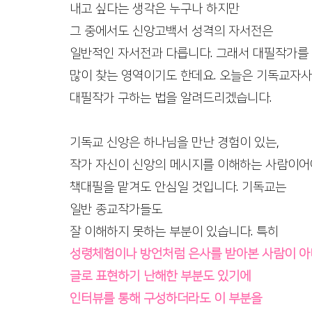
내고 싶다는 생각은 누구나 하지만 
출판 퍼스널브랜딩
정치인 자서전
코인 투자 
그 중에서도 신앙고백서 성격의 자서전은 
일반적인 자서전과 다릅니다. 그래서 대필작가를
수출바우처, 영문카탈로그
여성기업 사례집제작
많이 찾는 영역이기도 한데요. 오늘은 기독교자
대필작가 구하는 법을 알려드리겠습니다. 
기독교 신앙은 하나님을 만난 경험이 있는,
작가 자신이 신앙의 메시지를 이해하는 사람이
책대필을 맡겨도 안심일 것입니다. 기독교는 
일반 종교작가들도
잘 이해하지 못하는 부분이 있습니다. 특히
성령체험이나 방언처럼 은사를 받아본 사람이 
글로 표현하기 난해한 부분도 있기에
인터뷰를 통해 구성하더라도 이 부분을 