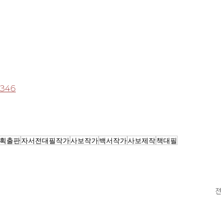
6346
획출판
자서전대필작가
사보작가
백서작가
사보제작
책대필
전