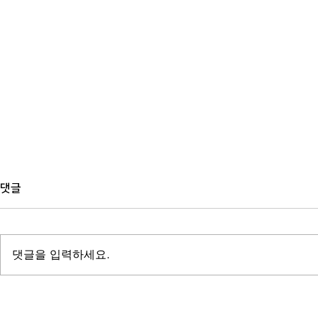
댓글
댓글을 입력하세요.
자비출판사 고르기 : 회사 규모보
책 대필은 어
다 계약서에서 먼저 확인할 점
뷰보다 오래 