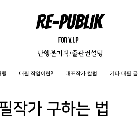
대행
대필 작업이란?
대표작가 칼럼
기타 대필 글
자비출판
출판대행
성과보고서/결과자료집 제작 대
필작가 구하는 법
도록제작대행
편집디자인 레퍼런스
편집디자인대