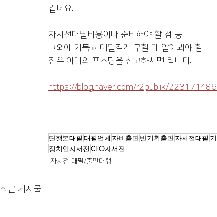
같네요. 
자서전대필비용이나 준비해야 할 점 등
그외에 기독교 대필작가 구할 때 알아봐야 할 
점은 아래의 포스팅을 참고하시면 됩니다. 
https://blog.naver.com/r2publik/22317148
단행본대필
대필업체
자비출판
반기획출판
자서전대필
기
정치인자서전
CEO자서전
자서전 대필/출판대행
최근 게시물