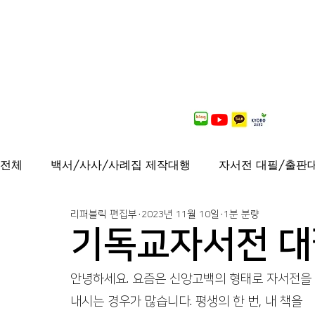
전체
백서/사사/사례집 제작대행
자서전 대필/출판
리퍼블릭 편집부
2023년 11월 10일
1분 분량
출간도서 안내
연재중
사보/백서 제작대행
기독교자서전 대
가이드북, 샘플북, 자료집 제작 대행
퍼스널브랜딩
안녕하세요. 요즘은 신앙고백의 형태로 자서전을
내시는 경우가 많습니다. 평생의 한 번, 내 책을