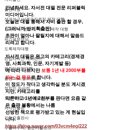
안녕하세요. 자서전 대필 전문 리퍼블릭
출판대행
미디어입니다. 
성과보고서/결과자료집 제작 대행
오늘은 대필 통해서 자비 출판 할 경우, 
(그러니까 반기획출판)
가이드북, 샘플북, 자료집 제작 대행
초판이 얼마나 팔릴지에 대해서 말씀드
퍼스널브랜딩
리려고 합니다. 
도록제작대행
자서전 대필은 원고의 카테고리(경제경
편집디자인 레퍼런스
영, 사회과학, 인문, 자기계발 등)
편집디자인대행
에 따라 다르지만
 보통 1년 내 2000부를 
파는 걸 목표
로 합니다. 
출판 퍼스널브랜딩
이 정도가 작다고 생각하실 분도 계시겠
정치인 자서전
지만, 카테고리를
막론하고 1년에 2천부를 판다면 요즘 같
코인 투자 서적 대필출판
은 출판 불황에서는 나름
자서전출판
선방한 책으로 평가받고 있는 게 현실입
기독교출판사
니다. 
https://blog.naver.com/03vcm4eg/222
수출바우처, 영문카탈로그