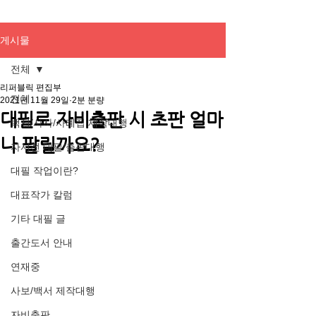
게시물
전체
리퍼블릭 편집부
전체
2021년 11월 29일
2분 분량
대필로 자비출판 시 초판 얼마
백서/사사/사례집 제작대행
나 팔릴까요?
자서전 대필/출판대행
대필 작업이란?
대표작가 칼럼
기타 대필 글
출간도서 안내
연재중
사보/백서 제작대행
자비출판