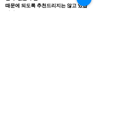
때문에 되도록 추천드리지는 않고 있습
니다. 
#단행본대필
,#자서전대필,#사보대필,#
자비출판,#반기획출판,#대필작가,#자서
전대필작가
대필 작업이란?
전체 보기
최근 게시물