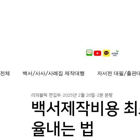
전체
백서/사사/사례집 제작대행
자서전 대필/출판
리퍼블릭 편집부
2025년 2월 26일
2분 분량
출간도서 안내
연재중
사보/백서 제작대행
백서제작비용 최
가이드북, 샘플북, 자료집 제작 대행
퍼스널브랜딩
율내는 법