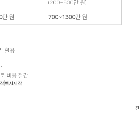
(200~500만 원)
0만 원
700~1300만 원
가 활용
대
으로 비용 절감
작
백서제작
전