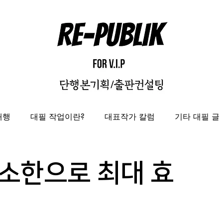
대행
대필 작업이란?
대표작가 칼럼
기타 대필 글
자비출판
출판대행
성과보고서/결과자료집 제작 대
소한으로 최대 효
도록제작대행
편집디자인 레퍼런스
편집디자인대