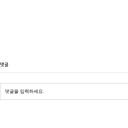
댓글
댓글을 입력하세요.
공공기관 사례집 제작, 디자인보
백서 제작, 
다 먼저 정해야 할 것들
때 가장 자주