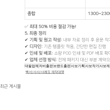
총합
1300~230
✅ 
최대 50% 비용 절감 가능!
5. 최종 정리
✔ 
기획 및 원고 작성
: 내부 자료 정리 후 윤문 작
✔ 
디자인
: 기존 템플릿 적용, 간단한 편집 진행
✔ 
인쇄 및 배포
: 소량 POD 인쇄 및 PDF 배포 확
✔ 
업체 선정 방식
: 전체 패키지 대신 부분 계약
대필업체
자비출판
브랜드출판
사보기획
사보작가
사보제
백서/사사/사례집 제작대행
최근 게시물