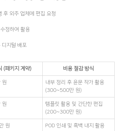
행 후 외주 업체에 편집 요청
 수정하여 활용
 디지털 배포
 (패키지 계약)
비용 절감 방식
만 원
내부 정리 후 윤문 작가 활용 
(300~500만 원)
만 원
템플릿 활용 및 간단한 편집 
(200~300만 원)
만 원
POD 인쇄 및 흑백 내지 활용 