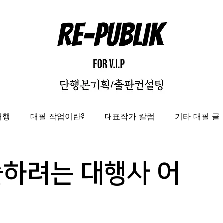
대행
대필 작업이란?
대표작가 칼럼
기타 대필 글
자비출판
출판대행
성과보고서/결과자료집 제작 대
술하려는 대행사 어
도록제작대행
편집디자인 레퍼런스
편집디자인대