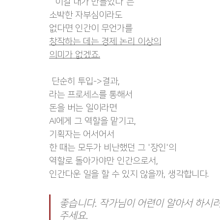
 "이걸 내가 만들었다"는
소박한 자부심이라도
없다면 인간이 무언가를
창작하는 데는 경제 논리 이상의
의미가 없겠죠.
 단순히 투입->결과,
라는 프로세스를 통해서
돈을 버는 일이라면
AI에게 그 역할을 맡기고,
기획자는 어서어서
한 때는 모두가 비난했던 그 '장인'의
역할로 돌아가야만 인간으로서,
인간다운 일을 할 수 있지 않을까, 생각합니다.
좋습니다. 작가님이 어련이 알아서 하시려고
주세요.