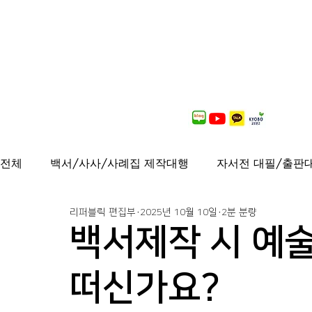
전체
백서/사사/사례집 제작대행
자서전 대필/출판
리퍼블릭 편집부
2025년 10월 10일
2분 분량
출간도서 안내
연재중
사보/백서 제작대행
백서제작 시 예
가이드북, 샘플북, 자료집 제작 대행
퍼스널브랜딩
떠신가요?