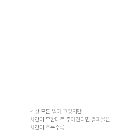
출판 퍼스널브랜딩
정치인 자서전
코인 투자 
수출바우처, 영문카탈로그
여성기업 사례집제작
세상 모든 일이 그렇지만
시간이 무한대로 주어진다면 결과물은
시간이 흐를수록