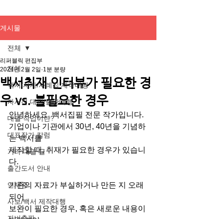
게시물
전체
리퍼블릭 편집부
전체
2024년 2월 2일
1분 분량
백서취재 인터뷰가 필요한 경
백서/사사/사례집 제작대행
우 vs. 불필요한 경우
자서전 대필/출판대행
안녕하세요. 백서집필 전문 작가입니다.
대필 작업이란?
기업이나 기관에서 30년, 40년을 기념하
대표작가 칼럼
는 백서를
제작할 때, 취재가 필요한 경우가 있습니
기타 대필 글
다.
출간도서 안내
연재중
기존의 자료가 부실하거나 만든 지 오래 
되어
사보/백서 제작대행
보완이 필요한 경우, 혹은 새로운 내용이 
자비출판