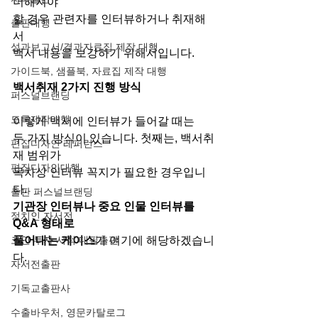
더해져야
할 경우 관련자를 인터뷰하거나 취재해
출판대행
서
성과보고서/결과자료집 제작 대행
백서 내용을 보강하기 위해서입니다.
가이드북, 샘플북, 자료집 제작 대행
백서취재 2가지 진행 방식
퍼스널브랜딩
도록제작대행
이렇게 백서에 인터뷰가 들어갈 때는
두 가지 방식이 있습니다. 첫째는, 백서취
편집디자인 레퍼런스
재 범위가
편집디자인대행
목차상 인터뷰 꼭지가 필요한 경우입니
다.
출판 퍼스널브랜딩
기관장 인터뷰나 중요 인물 인터뷰를 
정치인 자서전
Q&A 형태로
코인 투자 서적 대필출판
풀어내는 케이스
가 여기에 해당하겠습니
다.
자서전출판
기독교출판사
수출바우처, 영문카탈로그