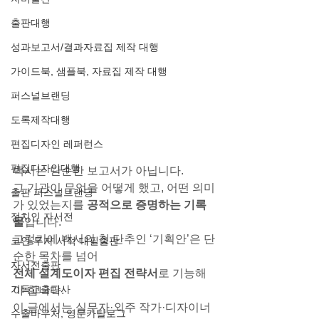
출판대행
성과보고서/결과자료집 제작 대행
가이드북, 샘플북, 자료집 제작 대행
퍼스널브랜딩
도록제작대행
편집디자인 레퍼런스
편집디자인대행
백서는 단순한 보고서가 아닙니다.
그 기관이 무엇을 어떻게 했고, 어떤 의미
출판 퍼스널브랜딩
가 있었는지를 
공적으로 증명하는 기록
정치인 자서전
물
입니다.
그렇기에 백서의 첫 단추인 ‘기획안’은 단
코인 투자 서적 대필출판
순한 목차를 넘어
자서전출판
전체 설계도이자 편집 전략서
로 기능해
기독교출판사
야 합니다.
이 글에서는 실무자·외주 작가·디자이너 
수출바우처, 영문카탈로그