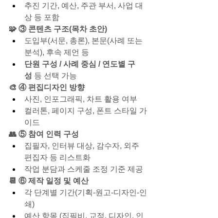
추진 기간, 예산, 주관 부서, 사업 대
상 등 포함
🧩 ③ 콘텐츠 구조(목차 초안)
도입부(서문, 총론), 본문(사례 또는 
분석), 후속 제언 등
단원 구성 / 사례 중심 / 연도별 구
성
 등 선택 가능
🎨 ④ 편집디자인 방향
사진, 인포그래픽, 차트 활용 여부
컬러톤, 페이지 구성, 폰트 스타일 가
이드
👥 ⑤ 참여 인력 구성
집필자, 인터뷰 대상, 감수자, 외주 
편집자 등 리스트화
작업 분담과 스케줄 조정 기준 제공
📆 ⑥ 제작 일정 및 예산
각 단계별 기간(기획-원고-디자인-인
쇄)
예산 항목 (집필비, 교정, 디자인, 인