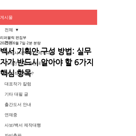
게시물
전체
리퍼블릭 편집부
전체
2025년 6월 7일
2분 분량
백서 기획안 구성 방법: 실무
백서/사사/사례집 제작대행
자가 반드시 알아야 할 6가지
자서전 대필/출판대행
핵심 항목
대필 작업이란?
대표작가 칼럼
기타 대필 글
출간도서 안내
연재중
사보/백서 제작대행
자비출판