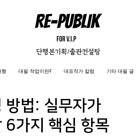
대행
대필 작업이란?
대표작가 칼럼
기타 대필 글
자비출판
출판대행
성과보고서/결과자료집 제작 대
 방법: 실무자가
도록제작대행
편집디자인 레퍼런스
편집디자인대
 6가지 핵심 항목