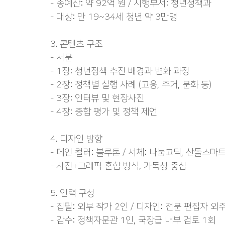
- 총예산: 약 92억 원 / 시행부서: 청년정책과
- 대상: 만 19~34세 청년 약 3만명
3. 콘텐츠 구조
- 서문
- 1장: 청년정책 추진 배경과 변화 과정
- 2장: 정책별 실행 사례 (고용, 주거, 문화 등)
- 3장: 인터뷰 및 현장사진
- 4장: 종합 평가 및 정책 제언
4. 디자인 방향
- 메인 컬러: 블루톤 / 서체: 나눔고딕, 산돌스마
- 사진+그래픽 혼합 방식, 가독성 중심
5. 인력 구성
- 집필: 외부 작가 2인 / 디자인: 전문 편집자 외
- 감수: 정책자문관 1인, 국장급 내부 검토 1회