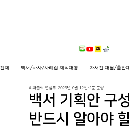
전체
백서/사사/사례집 제작대행
자서전 대필/출판
리퍼블릭 편집부
2025년 6월 12일
2분 분량
출간도서 안내
연재중
사보/백서 제작대행
백서 기획안 구성
가이드북, 샘플북, 자료집 제작 대행
퍼스널브랜딩
반드시 알아야 할