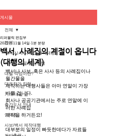
게시물
전체
리퍼블릭 편집부
전체
2022년 11월 14일
1분 분량
백서, 사례집의 계절이 옵니다
백서/사사/사례집 제작대행
(대행의 세계)
자서전 대필/출판대행
백서나 사보, 혹은 사사 등의 사례집이나 
대필 작업이란?
월간물을 
대표작가 칼럼
제작하는 대행사들은 아마 연말이 가장 
바쁠 겁니다. 
기타 대필 글
회사나 공공기관에서는 주로 연말에 이
출간도서 안내
러한 사례집 
연재중
제작을 하거든요! 
사보/백서 제작대행
대부분의 일정이 빠듯한데다가 자료들
자비출판