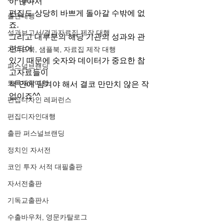
이 많아서 
편집도 상당히 바쁘게 돌아갈 수밖에 없
출판대행
죠. 
성과보고서/결과자료집 제작 대행
그리고 대부분의 해당 기관의 성과와 관
련되어
가이드북, 샘플북, 자료집 제작 대행
있기 때문에 숫자와 데이터가 중요한 참
퍼스널브랜딩
고자료들이
도록제작대행
책 안에 담겨야 해서 결코 만만치 않은 작
업이죠^^
편집디자인 레퍼런스
편집디자인대행
출판 퍼스널브랜딩
정치인 자서전
코인 투자 서적 대필출판
자서전출판
기독교출판사
수출바우처, 영문카탈로그