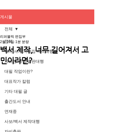
게시물
전체
리퍼블릭 편집부
전체
2월 20일
1분 분량
백서 제작, 너무 길어져서 고
백서/사사/사례집 제작대행
민이라면?
자서전 대필/출판대행
대필 작업이란?
대표작가 칼럼
기타 대필 글
출간도서 안내
연재중
사보/백서 제작대행
자비출판