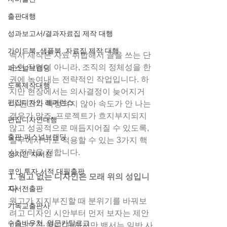
출판대행
성과보고서/결과자료집 제작 대행
가이드북, 샘플북, 자료집 제작 대행
백서 제작은 자료 취합해서 글을 쓰는 단
순한 작업이 아니라, 조직의 정체성을 한 
퍼스널브랜딩
권에 녹여내는 전략적인 작업입니다. 하
도록제작대행
지만 현장에서는 의사결정이 늦어지거
편집디자인 레퍼런스
나 원고가 확정되지 않아 속도가 안 나는 
경우가 많죠. 프로젝트가 흐지부지되지 
편집디자인대행
않고 성공적으로 매듭지어질 수 있도록, 
출판 퍼스널브랜딩
실무에서 바로 적용할 수 있는 3가지 핵
심 전략을 전합니다.
정치인 자서전
코인 투자 서적 대필출판
1. 원고 없는 디자인은 모래 위의 성입니
자서전출판
다
원고가 지지부진할 때 분위기를 바꿔보
기독교출판사
려고 디자인 시안부터 먼저 보자는 제안
수출바우처, 영문카탈로그
이 나오곤 합니다. 하지만 백서는 일반 사