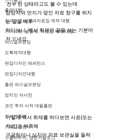
'전무'한 상태라고도 볼 수 있는데
출판대행
담당자와 먼지가 덮인 자료 창구를 뒤지
성과보고서/결과자료집 제작 대행
는 일을 매주
하다보니, 백서 취재의 끝을 보는 기분마
가이드북, 샘플북, 자료집 제작 대행
저 드네요. 
퍼스널브랜딩
도록제작대행
편집디자인 레퍼런스
편집디자인대행
출판 퍼스널브랜딩
정치인 자서전
코인 투자 서적 대필출판
자서전출판
이렇게 백서 취재를 하다보면 사료(또는 
자료)가 부족해
기독교출판사
구글링이나 심지어 자료 보관실을 들락
수출바우처, 영문카탈로그