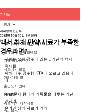
게시물
전체
리퍼블릭 편집부
전체
2023년 10월 30일
1분 분량
백서 취재 만약 사료가 부족한
백서/사사/사례집 제작대행
경우라면?
자서전 대필/출판대행
저희는 요즘 공주에 있는 L 기관의 백서 
대필 작업이란?
취재를
대표작가 칼럼
위해 매주 공주행 KTX에 오르고 있습니
기타 대필 글
다. 
출간도서 안내
주로 문서 형태의 기록물을 다루는 기관
연재중
인지라 
사보/백서 제작대행
온라인 상의 자료가 거의
자비출판