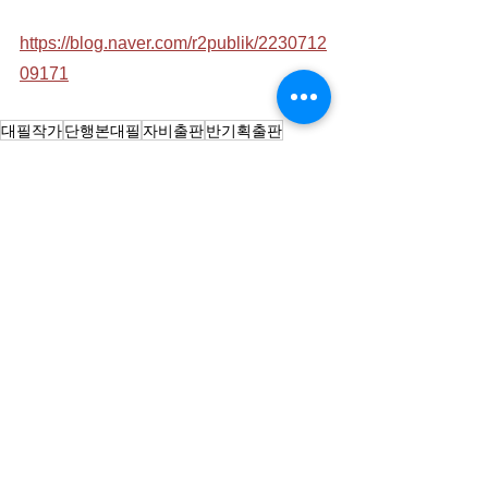
https://blog.naver.com/r2publik/2230712
09171
대필작가
단행본대필
자비출판
반기획출판
자서전대필작가
출판대행
사보제작
책대필
사보취재
자서전작가
CEO자서전
백서집필
백서취재
백서/사사/사례집 제작대행
전체 보기
최근 게시물