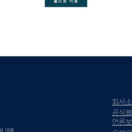
홈으로 이동
​회사
​공식
언론
워 18층