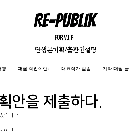
대행
대필 작업이란?
대표작가 칼럼
기타 대필 글
자비출판
출판대행
성과보고서/결과자료집 제작 대
획안을 제출하다.
았습니다. 
도록제작대행
편집디자인 레퍼런스
편집디자인대