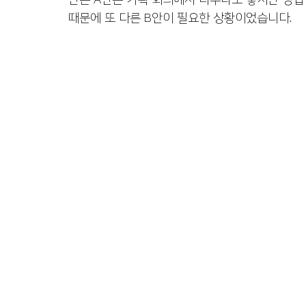
만든 A안은 기획 회의에서 너무나도 좋지만 상
출판 퍼스널브랜딩
정치인 자서전
코인 투자 
때문에 또 다른 B안이 필요한 상황이었습니다. 
수출바우처, 영문카탈로그
여성기업 사례집제작