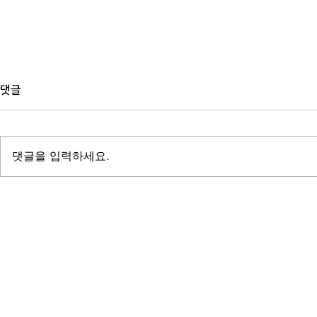
댓글
댓글을 입력하세요.
공공기관 사례집 제작, 디자인보
백서 제작, 
다 먼저 정해야 할 것들
때 가장 자주