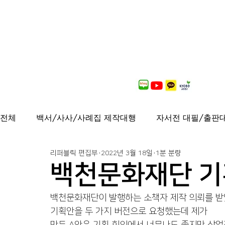
전체
백서/사사/사례집 제작대행
자서전 대필/출판
리퍼블릭 편집부
2022년 3월 18일
1분 분량
출간도서 안내
연재중
사보/백서 제작대행
백천문화재단 기
가이드북, 샘플북, 자료집 제작 대행
백천문화재단이 발행하는 소책자 제작 의뢰를 받
퍼스널브랜딩
기획안을 두 가지 버전으로 요청했는데 제가 