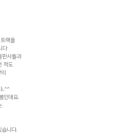
 트랙을
니다 
 출판사들과
던 적도
의 
.^^
봄인데요. 
는
습니다. 