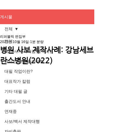
게시물
전체
리퍼블릭 편집부
전체
2023년 10월 16일
1분 분량
병원 사보 제작사례: 강남세브
백서/사사/사례집 제작대행
란스병원(2022)
자서전 대필/출판대행
대필 작업이란?
대표작가 칼럼
기타 대필 글
출간도서 안내
연재중
사보/백서 제작대행
자비출판