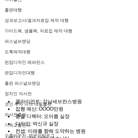
출판대행
성과보고서/결과자료집 제작 대행
가이드북, 샘플북, 자료집 제작 대행
퍼스널브랜딩
도록제작대행
편집디자인 레퍼런스
편집디자인대행
출판 퍼스널브랜딩
정치인 자서전
클라이언트: 강남세브란스병원
코인 투자 서적 대필출판
집행 예산: OOOO만원
자서전출판
총괄 디렉터: 오아름 실장
디자인: 박신규 실장
기독교출판사
컨셉: 미래를 향해 도약하는 병원
수출바우처, 영문카탈로그