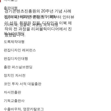
출판대행
경기콘텐츠진흥원의 20주년 기념 사례
성과보고서/결과자료집 제작 대행
집(이북) 제작은 콘텐츠 기획부터 인터뷰
이 섭외, 취재와 집필, 디자인과 이북 제
가이드북, 샘플북, 자료집 제작 대행
작의 전 과정을 리퍼블릭미디어에서 진
퍼스널브랜딩
행했습니다.
도록제작대행
편집디자인 레퍼런스
편집디자인대행
출판 퍼스널브랜딩
정치인 자서전
코인 투자 서적 대필출판
자서전출판
기독교출판사
수출바우처, 영문카탈로그