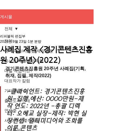
게시물
전체
리퍼블릭 편집부
전체
2024년 9월 23일
1분 분량
사례집 제작 <경기콘텐츠진흥
백서/사사/사례집 제작대행
원 20주년>(2022)
자서전 대필/출판대행
경기콘텐츠진흥원 20주년 사례집(기획, 
대필 작업이란?
취재, 집필, 제작/2022)
대표작가 칼럼
기타 대필 글
-클라이언트: 경기콘텐츠진흥
원-집행 예산: OOOO만원-제
출간도서 안내
작 연도: 2022년 -총괄 디렉
연재중
터: 오혜교 실장-제작: 박현 실
장컨셉: 멀티미디어와 조화를 
사보/백서 제작대행
이룬 콘텐츠
자비출판