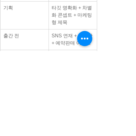
기획
타깃 명확화 + 차별
화 콘셉트 + 마케팅
형 제목
출간 전
SNS 연재 + 리딩단 
+ 예약판매 이벤트
출간 후
리뷰, 콘텐츠 확산 
+ 채널별 입점 + 인
터뷰 PR
이후
강의/클래스 연계, 
후속작 기획
대필작가
기획출판
사보기획
사보작가
책출간
출판대행
자비출판