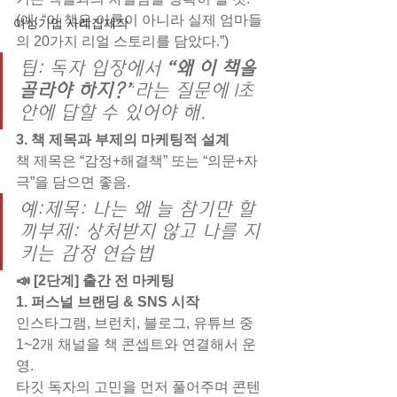
(예: “이 책은 이론이 아니라 실제 엄마들
여성기업 사례집제작
의 20가지 리얼 스토리를 담았다.”)
팁: 독자 입장에서 
“왜 이 책을 
골라야 하지?”
라는 질문에 1초 
안에 답할 수 있어야 해.
3. 책 제목과 부제의 마케팅적 설계
책 제목은 “감정+해결책” 또는 “의문+자
극”을 담으면 좋음.
예:제목: 
나는 왜 늘 참기만 할
까
부제: 
상처받지 않고 나를 지
키는 감정 연습법
📣 [2단계] 출간 전 마케팅
1. 퍼스널 브랜딩 & SNS 시작
인스타그램, 브런치, 블로그, 유튜브 중 
1~2개 채널을 책 콘셉트와 연결해서 운
영.
타깃 독자의 고민을 먼저 풀어주며 콘텐