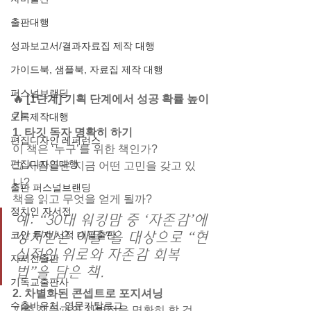
출판대행
성과보고서/결과자료집 제작 대행
가이드북, 샘플북, 자료집 제작 대행
퍼스널브랜딩
🔥 [1단계] 기획 단계에서 성공 확률 높이
기
도록제작대행
1. 타깃 독자 명확히 하기
편집디자인 레퍼런스
이 책은 ‘누구’를 위한 책인가?
편집디자인대행
그 사람들은 지금 어떤 고민을 갖고 있
나?
출판 퍼스널브랜딩
책을 읽고 무엇을 얻게 될까?
정치인 자서전
예: “30대 워킹맘 중 ‘자존감’에 
코인 투자 서적 대필출판
상처받은 이들”을 대상으로 “현
실적인 위로와 자존감 회복
자서전출판
법”을 담은 책.
기독교출판사
2. 차별화된 콘셉트로 포지셔닝
수출바우처, 영문카탈로그
기존 책들과의 차별점을 명확히 할 것.