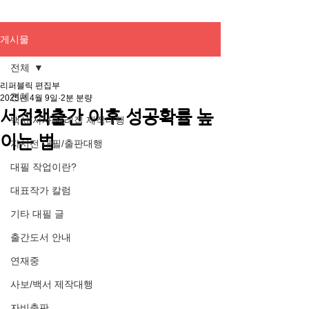
게시물
전체
리퍼블릭 편집부
전체
2025년 4월 9일
2분 분량
서점책출간 이후 성공확률 높
백서/사사/사례집 제작대행
이는 법
자서전 대필/출판대행
대필 작업이란?
대표작가 칼럼
기타 대필 글
출간도서 안내
연재중
사보/백서 제작대행
자비출판