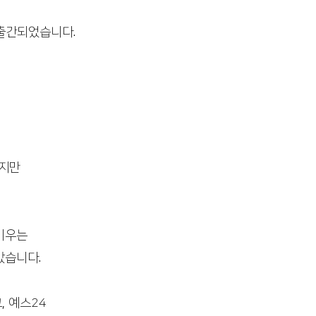
서적 대필출판
자서전출판
기독교출판사
출간되었습니다. 
지만 
키우는 
습니다. 
, 예스24