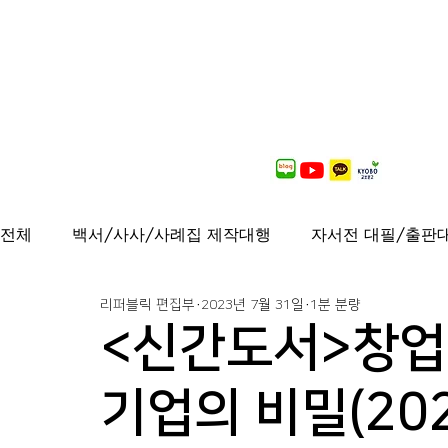
전체
백서/사사/사례집 제작대행
자서전 대필/출판
리퍼블릭 편집부
2023년 7월 31일
1분 분량
출간도서 안내
연재중
사보/백서 제작대행
<신간도서>창업
가이드북, 샘플북, 자료집 제작 대행
퍼스널브랜딩
기업의 비밀(202