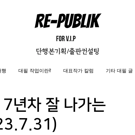
대행
대필 작업이란?
대표작가 칼럼
기타 대필 글
자비출판
출판대행
성과보고서/결과자료집 제작 대
 7년차 잘 나가는
도록제작대행
편집디자인 레퍼런스
편집디자인대
3.7.31)