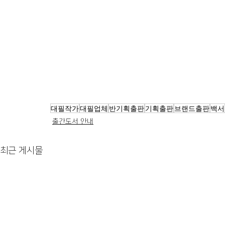
대필작가
대필업체
반기획출판
기획출판
브랜드출판
백서
출간도서 안내
최근 게시물