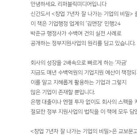
안녕하세요. 리퍼블릭미디어입니다 
출판 퍼스널브랜딩
정치인 자서전
코인 투자 
신간도서 <창업 7년차 잘 나가는 기업의 비밀> 
이 책은 기업행정 업계의 ‘김앤장’ 민행24 
수출바우처, 영문카탈로그
여성기업 사례집제작
박준규 행정사가 수백여 건의 실전 사례로 
공개하는 정부지원사업의 원리를 담고 있습니다. 
회사의 성장을 2배속으로 빠르게 하는 ‘자금’ 
지금도 매년 수백억원의 기업지원 예산이 책정되
이를 알고 지혜롭게 활용하는 기업과 그렇지 
않은 기업이 존재할 뿐입니다. 
은행 대출이나 엔젤 투자 없이도 회사의 스펙을 
절묘한 정부 지원사업의 법칙을 이 책에 모두 담았
<창업 7년차 잘 나가는 기업의 비밀>은 교보문고