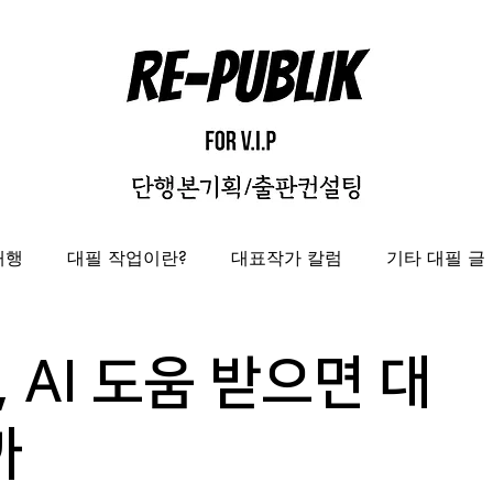
대행
대필 작업이란?
대표작가 칼럼
기타 대필 글
자비출판
출판대행
성과보고서/결과자료집 제작 대
 AI 도움 받으면 대
도록제작대행
편집디자인 레퍼런스
편집디자인대
까