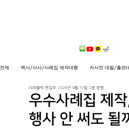
전체
백서/사사/사례집 제작대행
자서전 대필/출판
리퍼블릭 편집부
2025년 9월 10일
2분 분량
출간도서 안내
연재중
사보/백서 제작대행
우수사례집 제작,
가이드북, 샘플북, 자료집 제작 대행
퍼스널브랜딩
행사 안 써도 될