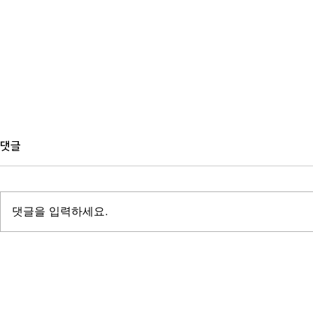
댓글
댓글을 입력하세요.
공공기관 사례집 제작, 디자인보
백서 제작, 
다 먼저 정해야 할 것들
때 가장 자주