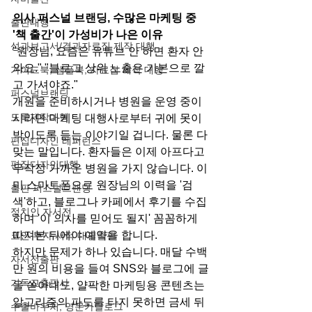
의사 퍼스널 브랜딩, 수많은 마케팅 중 
출판대행
'책 출간'이 가성비가 나은 이유
성과보고서/결과자료집 제작 대행
"원장님, 요즘은 유튜브 안 하면 환자 안 
와요." "블로그 상위 노출은 기본으로 깔
가이드북, 샘플북, 자료집 제작 대행
고 가셔야죠."
퍼스널브랜딩
개원을 준비하시거나 병원을 운영 중이
도록제작대행
시라면 마케팅 대행사로부터 귀에 못이 
박이도록 듣는 이야기일 겁니다. 물론 다 
편집디자인 레퍼런스
맞는 말입니다. 환자들은 이제 아프다고 
편집디자인대행
무작정 가까운 병원을 가지 않습니다. 이
미 스마트폰으로 원장님의 이력을 '검
출판 퍼스널브랜딩
색'하고, 블로그나 카페에서 후기를 수집
정치인 자서전
하며 '이 의사를 믿어도 될지' 꼼꼼하게 
따져본 뒤에야 예약을 합니다.
코인 투자 서적 대필출판
하지만 문제가 하나 있습니다. 매달 수백
자서전출판
만 원의 비용을 들여 SNS와 블로그에 글
기독교출판사
을 쏟아내도, 얄팍한 마케팅용 콘텐츠는 
알고리즘의 파도를 타지 못하면 금세 뒤
수출바우처, 영문카탈로그