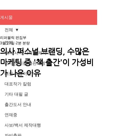
게시물
전체
리퍼블릭 편집부
전체
3월 23일
2분 분량
의사 퍼스널 브랜딩, 수많은
백서/사사/사례집 제작대행
마케팅 중 '책 출간'이 가성비
자서전 대필/출판대행
가 나은 이유
대필 작업이란?
대표작가 칼럼
기타 대필 글
출간도서 안내
연재중
사보/백서 제작대행
자비출판