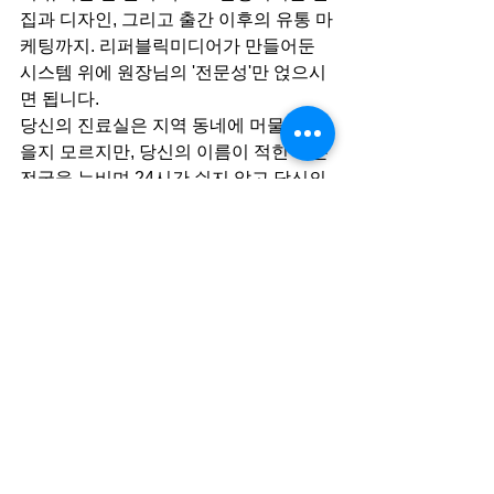
집과 디자인, 그리고 출간 이후의 유통 마
케팅까지. 리퍼블릭미디어가 만들어둔 
시스템 위에 원장님의 '전문성'만 얹으시
면 됩니다.
당신의 진료실은 지역 동네에 머물러 있
을지 모르지만, 당신의 이름이 적힌 책은 
전국을 누비며 24시간 쉬지 않고 당신의 
가치를 증명할 것입니다.
자비출판
결과자료집
결과보고서
결과보고서인쇄
퍼스널브랜딩
에세이대필
자기계발서대필
아프리카에는자폐가없다
자서전목차
에세이쓰는법
에세이작가
자서전원고구성
에세이대필작가
에세이쓰기
자가출판
자서전분량
윤문
병원마케팅
에세이제작
이용사례집디자인
윤필
원고윤문
인문학책집필
자기계발서출판
퍼스널브랜딩