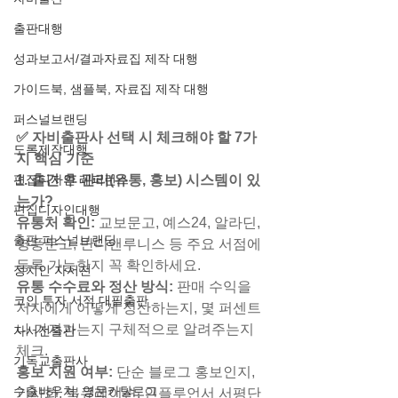
출판대행
성과보고서/결과자료집 제작 대행
가이드북, 샘플북, 자료집 제작 대행
퍼스널브랜딩
✅ 자비출판사 선택 시 체크해야 할 7가
도록제작대행
지 핵심 기준
편집디자인 레퍼런스
1. 출간 후 관리(유통, 홍보) 시스템이 있
는가?
편집디자인대행
유통처 확인:
 교보문고, 예스24, 알라딘, 
출판 퍼스널브랜딩
영풍문고, 반디앤루니스 등 주요 서점에 
등록 가능한지 꼭 확인하세요.
정치인 자서전
유통 수수료와 정산 방식:
 판매 수익을 
코인 투자 서적 대필출판
저자에게 어떻게 정산하는지, 몇 퍼센트
나 가져가는지 구체적으로 알려주는지 
자서전출판
체크.
기독교출판사
홍보 지원 여부:
 단순 블로그 홍보인지, 
수출바우처, 영문카탈로그
기사화, 북큐레이션, 인플루언서 서평단 