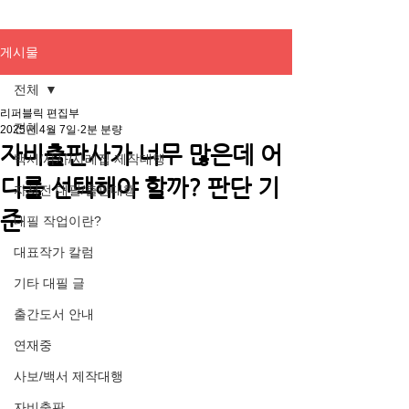
게시물
전체
리퍼블릭 편집부
전체
2025년 4월 7일
2분 분량
자비출판사가 너무 많은데 어
백서/사사/사례집 제작대행
디를 선택해야 할까? 판단 기
자서전 대필/출판대행
준
대필 작업이란?
대표작가 칼럼
기타 대필 글
출간도서 안내
연재중
사보/백서 제작대행
자비출판