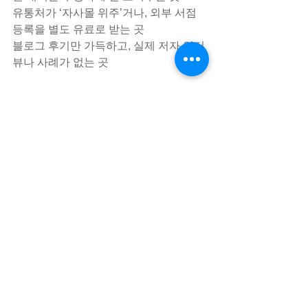
유통처가 ‘자사몰 위주’거나, 외부 서점 
등록을 별도 유료로 받는 곳
블로그 후기만 가득하고, 실제 저자 인터
뷰나 사례가 없는 곳
대필업체
자비출판
반기획출판
자서전대필
브랜드출판
사보기획
자서전작가
정치인자서전
자서전 대필/출판대행
전체 보기
최근 게시물