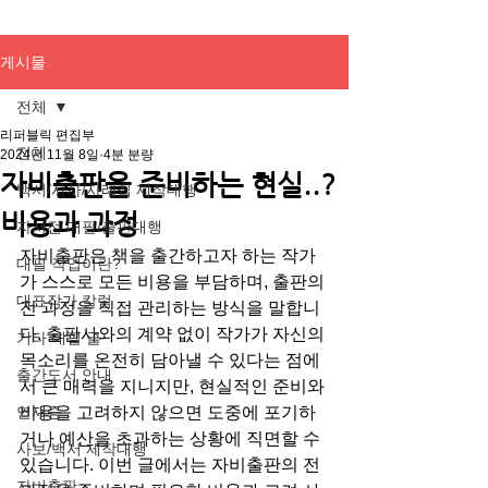
게시물
전체
리퍼블릭 편집부
전체
2024년 11월 8일
4분 분량
자비출판을 준비하는 현실..?
백서/사사/사례집 제작대행
비용과 과정
자서전 대필/출판대행
자비출판은 책을 출간하고자 하는 작가
대필 작업이란?
가 스스로 모든 비용을 부담하며, 출판의 
대표작가 칼럼
전 과정을 직접 관리하는 방식을 말합니
다. 출판사와의 계약 없이 작가가 자신의 
기타 대필 글
목소리를 온전히 담아낼 수 있다는 점에
출간도서 안내
서 큰 매력을 지니지만, 현실적인 준비와 
연재중
비용을 고려하지 않으면 도중에 포기하
거나 예산을 초과하는 상황에 직면할 수 
사보/백서 제작대행
있습니다. 이번 글에서는 자비출판의 전 
자비출판