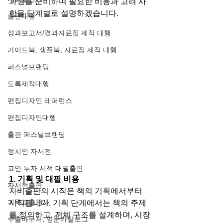
과정을 준비하며 필요한 비용과 고려 사
항을 단계별로 설명하겠습니다.
출판대행
성과보고서/결과자료집 제작 대행
가이드북, 샘플북, 자료집 제작 대행
퍼스널브랜딩
도록제작대행
편집디자인 레퍼런스
편집디자인대행
출판 퍼스널브랜딩
정치인 자서전
코인 투자 서적 대필출판
1. 기획 및 대필 비용
자서전출판
자비출판의 시작은 책의 기획에서부터 
기독교출판사
시작됩니다. 기획 단계에서는 책의 주제
를 정의하고, 전체 구조를 설계하며, 시장
수출바우처, 영문카탈로그