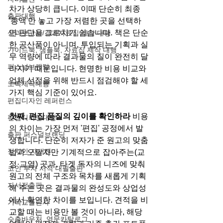
차가 상당히 큽니다. 이때 단순히 최종 
출판대행
'총액'만 놓고 가장 저렴한 곳을 선택하
면 판단을 그르치기 쉽습니다. 책은 단순
성과보고서/결과자료집 제작 대행
한 공산품이 아니며, 투입되는 기획과 실
가이드북, 샘플북, 자료집 제작 대행
무 역량에 따라 결과물의 질이 완전히 달
퍼스널브랜딩
라지기 때문입니다. 현명한 비용 비교와 
업체 선정을 위해 반드시 점검해야 할 세 
도록제작대행
가지 핵심 기준이 있어요.
편집디자인 레퍼런스
첫째, 편집 품질의 깊이를 확인하라
 비용
편집디자인대행
의 차이는 가장 먼저 '편집' 공정에서 발
출판 퍼스널브랜딩
생합니다. 단순히 저자가 준 원고의 맞춤
정치인 자서전
법과 오탈자만 기계적으로 잡아주는(교
정·교열) 곳과, 타겟 독자의 니즈에 맞춰 
코인 투자 서적 대필출판
원고의 전체 구조와 목차를 새롭게 기획
자서전출판
해 주는 곳은 결과물의 완성도와 상업성
에서 확연한 차이를 보입니다. 견적을 비
기독교출판사
교할 때는 비용만 볼 것이 아니라, 해당 
수출바우처, 영문카탈로그