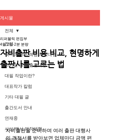
게시물
전체
리퍼블릭 편집부
전체
4월 2일
2분 분량
자비출판 비용 비교, 현명하게
백서/사사/사례집 제작대행
출판사를 고르는 법
자서전 대필/출판대행
대필 작업이란?
대표작가 칼럼
기타 대필 글
출간도서 안내
연재중
사보/백서 제작대행
자비출판을 준비하며 여러 출판 대행사
의 견적서를 받아보면 업체마다 금액 편
자비출판