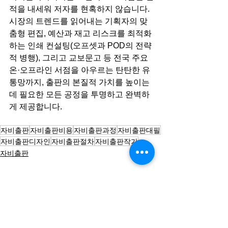
적을 내세워 저자를 현혹하지 않습니다. 
시장의 트렌드를 읽어내는 기획자의 맞
춤형 편집, 예산과 재고 리스크를 최적화
하는 인쇄 컨설팅(오프셋과 POD의 전략
적 병행), 그리고 교보문고 등 전국 주요 
온·오프라인 서점을 아우르는 탄탄한 유
통망까지, 출판의 본질적 가치를 높이는 
데 필요한 모든 공정을 투명하고 완벽하
게 제공합니다.
자비출판
자비출판비용
자비출판과정
자비출판대필
자비출판디자인
자비출판절차
자비출판작가
자비출판
전체 보기
최근 게시물