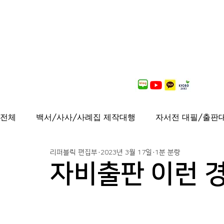
전체
백서/사사/사례집 제작대행
자서전 대필/출판
리퍼블릭 편집부
2023년 3월 17일
1분 분량
출간도서 안내
연재중
사보/백서 제작대행
자비출판 이런 
가이드북, 샘플북, 자료집 제작 대행
퍼스널브랜딩