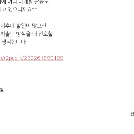
시에 여러 마케팅 활동도
리고 있으니까요^^
 이후에 할일이 많으신
획출판 방식을 더 선호할
 생각합니다. 
com/r2publik/222261899109
필
전