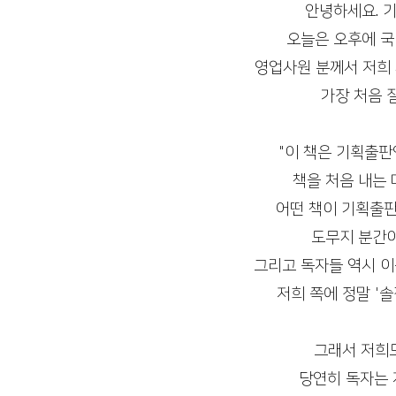
안녕하세요. 기
출판 퍼스널브랜딩
정치인 자서전
코인 투자 
오늘은 오후에 국
영업사원 분께서 저희
수출바우처, 영문카탈로그
여성기업 사례집제작
가장 처음 
"이 책은 기획출
책을 처음 내는 
어떤 책이 기획출판
도무지 분간이
그리고 독자들 역시 
저희 쪽에 정말 '솔
그래서 저희도
당연히 독자는 