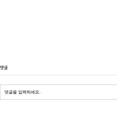
댓글
댓글을 입력하세요.
자서전 쓰는 법(70대 어머니의 자
좋아하는 작가
서전을 딸이 직접 써봤어요)
내려면( 자비