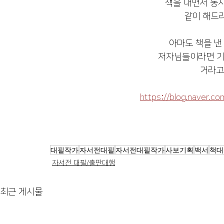
책을 내면서 동
같이 해드
아마도 책을 낸
저자님들이라면 기
거라고
https://blog.naver.
대필작가
자서전대필
자서전대필작가
사보기획
백서
책대
자서전 대필/출판대행
최근 게시물