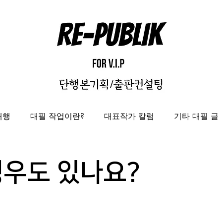
대행
대필 작업이란?
대표작가 칼럼
기타 대필 글
자비출판
출판대행
성과보고서/결과자료집 제작 대
경우도 있나요?
도록제작대행
편집디자인 레퍼런스
편집디자인대