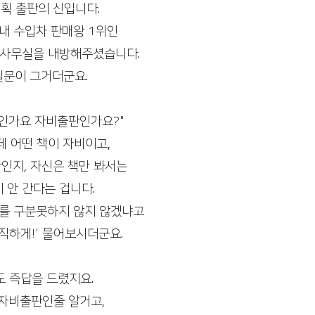
획 출판의 신입니다. 
서적 대필출판
자서전출판
기독교출판사
내 수입차 판매왕 1위인
 사무실을 내방해주셨습니다. 
질문이 그거더군요. 
판인가요 자비출판인가요?"
데 어떤 책이 자비이고, 
인지, 자신은 책만 봐서는
 안 간다는 겁니다. 
이를 구분못하지 않지 않겠냐고
직하게!' 물어보시더군요. 
 즉답을 드렸지요. 
자비출판인줄 알거고, 