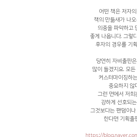
어떤 책은 저자
책의 만듦새가 나오는
의중을 파악하고
좋게 나옵니다. 그렇
후자의 경우를 기획
당연히 자비출판은
많이 들겠지요. 모든
커스터마이징하는 
중요하지 않다
그런 면에서 저희
강하게 선호되는
그것보다는 팬덤이나 
한다면 기획출판
https://blog.naver.