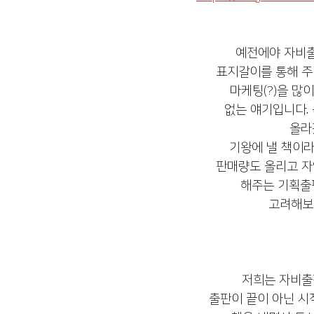
예전에야 자비출
표지갈이를 통해 
마케팅(?)을 많
없는 얘기입니다.
올라
기왕에 낼 책이라
판매량도 올리고 
해주는 기획출
고려해보
저희는 자비출
출판이 끝이 아닌 