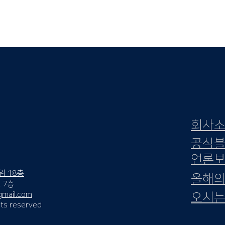
​회사
​공식
언론
워 18층
​올해
 7층
mail.com
오시는
ghts reserved