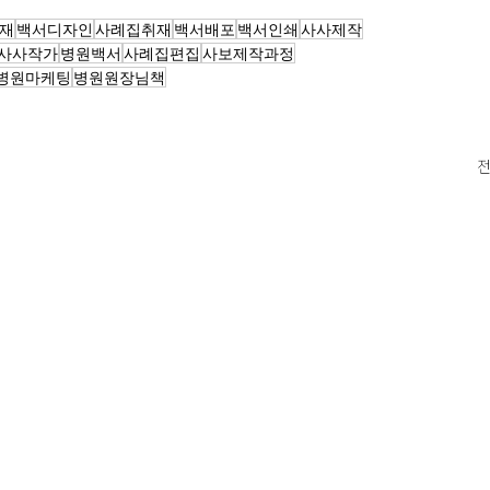
재
백서디자인
사례집취재
백서배포
백서인쇄
사사제작
사사작가
병원백서
사례집편집
사보제작과정
병원마케팅
병원원장님책
전