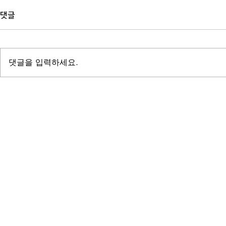
댓글
댓글을 입력하세요.
출판대행 비용 계산법: 200쪽 에
자비출판사 고
세이와 300쪽 전문서적의 견적이
다 계약서에서
다른 이유