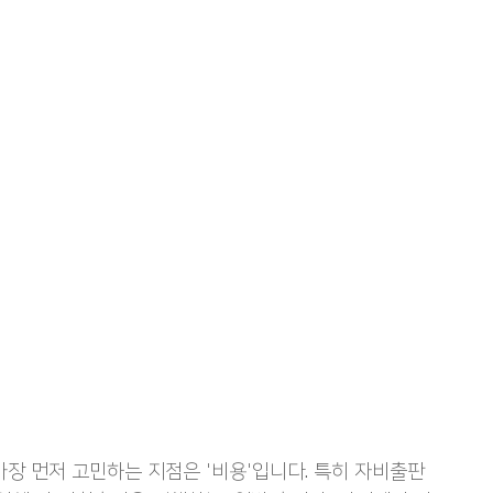
서적 대필출판
자서전출판
기독교출판사
장 먼저 고민하는 지점은 '비용'입니다. 특히 자비출판