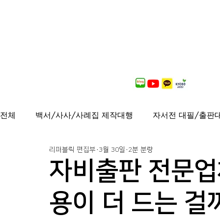
전체
백서/사사/사례집 제작대행
자서전 대필/출판
리퍼블릭 편집부
3월 30일
2분 분량
출간도서 안내
연재중
사보/백서 제작대행
자비출판 전문업
가이드북, 샘플북, 자료집 제작 대행
퍼스널브랜딩
용이 더 드는 걸