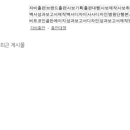
자비출판
브랜드출판
사보기획
출판대행
사보제작
사보취
백서성과보고서제작
백서디자이
사사디자인
병원단행본
비트코인골든에이지
성과보고서디자인
성과보고서제작
자비출판
출판대행
최근 게시물