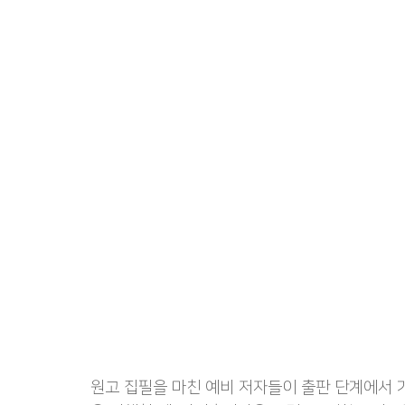
출판 퍼스널브랜딩
정치인 자서전
코인 투자 
수출바우처, 영문카탈로그
여성기업 사례집제작
원고 집필을 마친 예비 저자들이 출판 단계에서 가