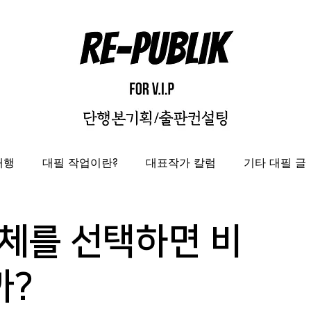
대행
대필 작업이란?
대표작가 칼럼
기타 대필 글
자비출판
출판대행
성과보고서/결과자료집 제작 대
체를 선택하면 비
도록제작대행
편집디자인 레퍼런스
편집디자인대
까?