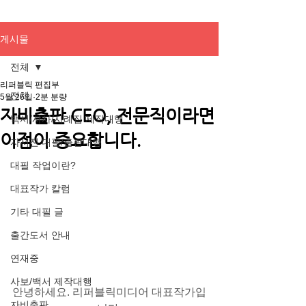
게시물
전체
리퍼블릭 편집부
전체
5월 26일
2분 분량
자비출판 CEO, 전문직이라면
백서/사사/사례집 제작대행
이점이 중요합니다.
자서전 대필/출판대행
대필 작업이란?
대표작가 칼럼
기타 대필 글
출간도서 안내
연재중
사보/백서 제작대행
안녕하세요. 리퍼블릭미디어 대표작가입
자비출판