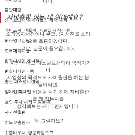
니다.
출판대행
자비출판 하는 데 얼마예요?
성과보고서/결과자료집 제작 대행
가이드북, 샘플북, 자료집 제작 대행
소장용자서전이나 부모님자서전을 소량
퍼스널브랜딩
으로 출판하겠다면,
이런 질문이 중요합니다.
도록제작대행
편집디자인 레퍼런스
하지만 적어도 퍼스널브랜딩이 목적이거
나
편집디자인대행
사업상의 목적으로 자비출판을 하는 분
출판 퍼스널브랜딩
들이라면,
자비출판의 비용을 묻기 전에 자비출판
정치인 자서전
을 왜 하는지를
코인 투자 서적 대필출판
생각해보는 게 더 먼저입니다.
자서전출판
 왜 그럴까요?
기독교출판사
수출바우처, 영문카탈로그