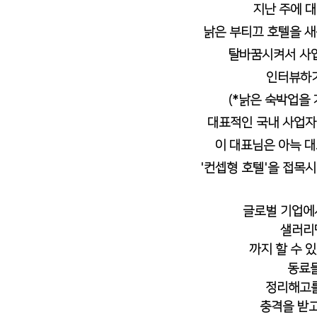
지난 주에 
출판 퍼스널브랜딩
정치인 자서전
코인 투자 
낡은 부티끄 호텔을 
탈바꿈시켜서 사업
수출바우처, 영문카탈로그
여성기업 사례집제작
인터뷰하기
(*낡은 숙박업을
대표적인 국내 사업자
이 대표님은 아늑 
'컨셉형 호텔'을 접목시
글로벌 기업에서
샐러리
까지 할 수 
 동료
정리해고를
충격을 받