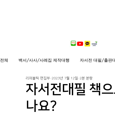
전체
백서/사사/사례집 제작대행
자서전 대필/출판
리퍼블릭 편집부
2023년 7월 12일
2분 분량
출간도서 안내
연재중
사보/백서 제작대행
자서전대필 책으
가이드북, 샘플북, 자료집 제작 대행
퍼스널브랜딩
나요?