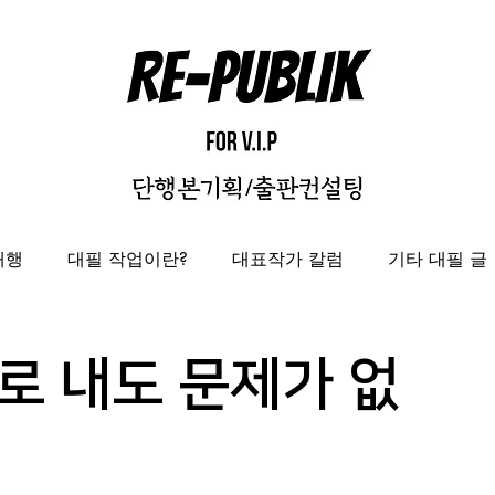
대행
대필 작업이란?
대표작가 칼럼
기타 대필 글
자비출판
출판대행
성과보고서/결과자료집 제작 대
로 내도 문제가 없
도록제작대행
편집디자인 레퍼런스
편집디자인대