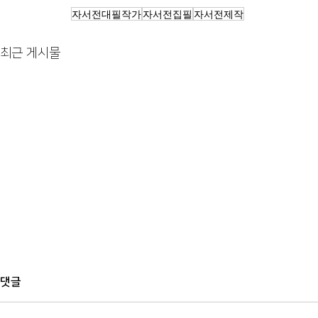
자서전대필작가
자서전집필
자서전제작
최근 게시물
댓글