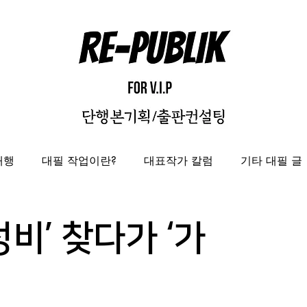
대행
대필 작업이란?
대표작가 칼럼
기타 대필 글
자비출판
출판대행
성과보고서/결과자료집 제작 대
비’ 찾다가 ‘가
도록제작대행
편집디자인 레퍼런스
편집디자인대