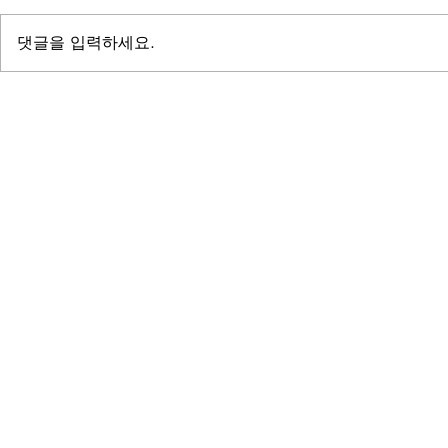
댓글을 입력하세요.
성과보고서 제작, 숫자가 믿을 만
출판대행 비용 
한 보고서 만드는 법!(+기간, 비
세이와 300
용, 대행사 정보)
다른 이유