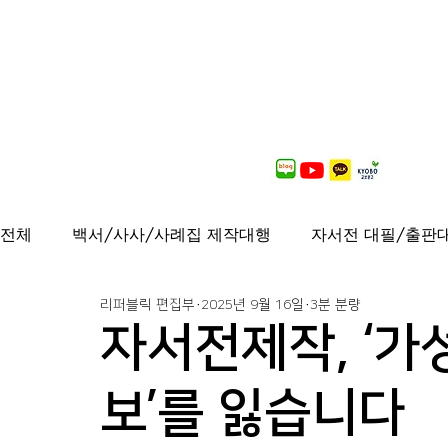
전체
백서/사사/사례집 제작대행
자서전 대필/출판
리퍼블릭 편집부
2025년 9월 16일
3분 분량
출간도서 안내
연재중
사보/백서 제작대행
자서전제작, ‘가성
가이드북, 샘플북, 자료집 제작 대행
퍼스널브랜딩
보’를 잃습니다