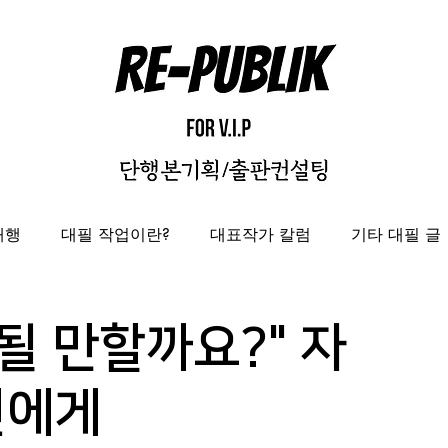
대행
대필 작업이란?
대표작가 칼럼
기타 대필 글
자비출판
출판대행
성과보고서/결과자료집 제작 대
될 만할까요?" 자
도록제작대행
편집디자인 레퍼런스
편집디자인대
신에게