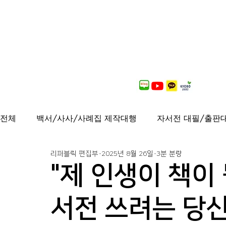
전체
백서/사사/사례집 제작대행
자서전 대필/출판
리퍼블릭 편집부
2025년 8월 26일
3분 분량
출간도서 안내
연재중
사보/백서 제작대행
"제 인생이 책이 
가이드북, 샘플북, 자료집 제작 대행
퍼스널브랜딩
서전 쓰려는 당