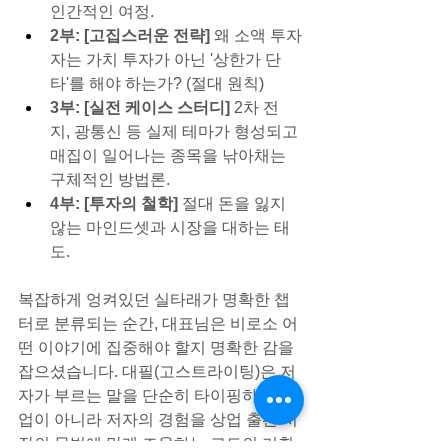
인간적인 여정.
2부: [고집스러운 전략]
 왜 소액 투자
자는 가치 투자가 아닌 '상한가 단
타'를 해야 하는가? (절대 원칙)
3부: [실전 케이스 스터디]
 2차 전
지, 광통신 등 실제 테마가 형성되고 
매집이 일어나는 종목을 낚아채는 
구체적인 방법론.
4부: [투자의 철학]
 절대 돈을 잃지 
않는 마인드셋과 시장을 대하는 태
도.
복잡하게 엉켜있던 실타래가 명확한 챕
터로 분류되는 순간, 대표님은 비로소 어
떤 이야기에 집중해야 할지 명확한 감을 
잡으셨습니다. 대필(고스트라이팅)은 저
자가 부르는 말을 단순히 타이핑하는 작
업이 아니라 저자의 경험을 상업 출판 시
장의 문법에 맞게 조율하는 고도의 기획 