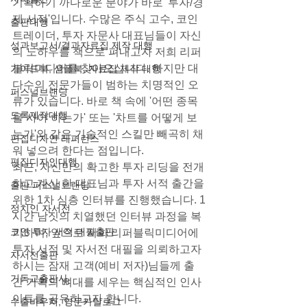
기획하기 까다로운 분야가 바로 '투자/경
제 서적'입니다. 수많은 주식 고수, 코인 
출판대행
트레이더, 투자 자문사 대표님들이 자신
성과보고서/결과자료집 제작 대행
의 노하우를 책으로 펴내고자 저희 리퍼
블릭미디어를 찾아오십니다. 하지만 대
가이드북, 샘플북, 자료집 제작 대행
다수의 전문가들이 범하는 치명적인 오
퍼스널브랜딩
류가 있습니다. 바로 책 속에 '어떤 종목
도록제작대행
을 사야 하는가' 또는 '차트를 어떻게 보
는가'와 같은 기술적인 스킬만 빼곡히 채
편집디자인 레퍼런스
워 넣으려 한다는 점입니다.
편집디자인대행
최근, 자신만의 확고한 투자 리딩을 전개
하고 계신 한 대표님과 투자 서적 출간을 
출판 퍼스널브랜딩
위한 1차 심층 인터뷰를 진행했습니다. 1
정치인 자서전
시간 남짓의 치열했던 인터뷰 과정을 복
코인 투자 서적 대필출판
기하며, 앞으로 저희 리퍼블릭미디어에 
투자 서적 및 자서전 대필을 의뢰하고자 
자서전출판
하시는 잠재 고객(예비 저자)님들께 출
기독교출판사
간 기획의 뼈대를 세우는 핵심적인 인사
이트를 공유하고자 합니다.
수출바우처, 영문카탈로그