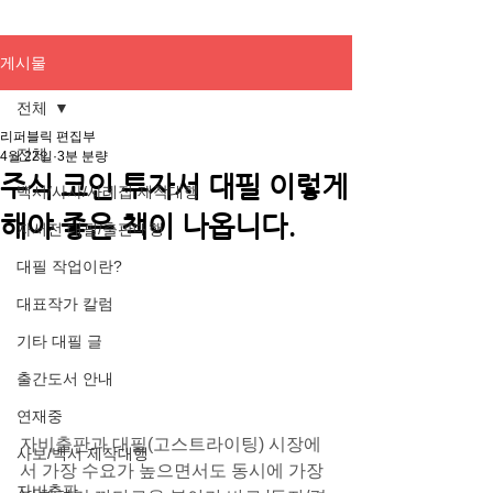
게시물
전체
리퍼블릭 편집부
전체
4월 22일
3분 분량
주식 코인 투자서 대필 이렇게
백서/사사/사례집 제작대행
해야 좋은 책이 나옵니다.
자서전 대필/출판대행
대필 작업이란?
대표작가 칼럼
기타 대필 글
출간도서 안내
연재중
자비출판과 대필(고스트라이팅) 시장에
사보/백서 제작대행
서 가장 수요가 높으면서도 동시에 가장 
자비출판