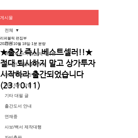
게시물
전체
리퍼블릭 편집부
전체
2023년 10월 18일
1분 분량
★출간 즉시 베스트셀러!!★
백서/사사/사례집 제작대행
절대 퇴사하지 말고 상가투자
자서전 대필/출판대행
시작하라 출간되었습니다
대필 작업이란?
(23.10.11)
대표작가 칼럼
기타 대필 글
출간도서 안내
연재중
사보/백서 제작대행
자비출판