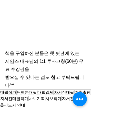
책을 구입하신 분들은 챗 뒷편에 있는 
제임스 대표님의 1:1 투자코칭(60분) 무
료 수강권을
받으실 수 있다는 점도 참고 부탁드립니
다^^
대필작가
단행본대필
대필업체
자서전대필
기획출판
자서전대필작가
사보기획
사보작가
자서전작가
출간도서 안내
전체 보기
최근 게시물