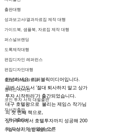
출판대행
성과보고서/결과자료집 제작 대행
가이드북, 샘플북, 자료집 제작 대행
퍼스널브랜딩
도록제작대행
편집디자인 레퍼런스
편집디자인대행
안녕하세요. 리퍼블릭미디어입니다. 
출판 퍼스널브랜딩
금번 신간도서 '절대 퇴사하지 말고 상가
정치인 자서전
투자 시작하라'가 출간되었습니다. 
코인 투자 서적 대필출판
대구 호텔왕으로  불리는 제임스 작가님
자서전출판
의 첫 번째 책으로, 
기독교출판사
상가투자에서 호텔투자까지 성공해 200
억 자산가의 반열에 오른
수출바우처, 영문카탈로그