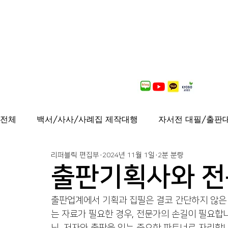
전체
백서/사사/사례집 제작대행
자서전 대필/출판
리퍼블릭 편집부
2024년 11월 1일
2분 분량
출간도서 안내
연재중
사보/백서 제작대행
출판기획사와 전
가이드북, 샘플북, 자료집 제작 대행
출판업계에서 기획과 집필은 결코 간단하지 않은 
퍼스널브랜딩
는 자료가 필요한 경우, 전문가의 손길이 필요합