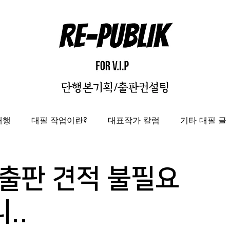
대행
대필 작업이란?
대표작가 칼럼
기타 대필 글
자비출판
출판대행
성과보고서/결과자료집 제작 대
출판 견적 불필요
도록제작대행
편집디자인 레퍼런스
편집디자인대
..