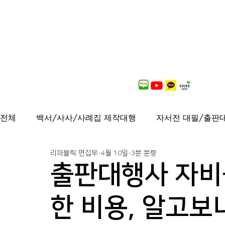
전체
백서/사사/사례집 제작대행
자서전 대필/출판
리퍼블릭 편집부
4월 10일
3분 분량
출간도서 안내
연재중
사보/백서 제작대행
출판대행사 자비
가이드북, 샘플북, 자료집 제작 대행
퍼스널브랜딩
한 비용, 알고보니