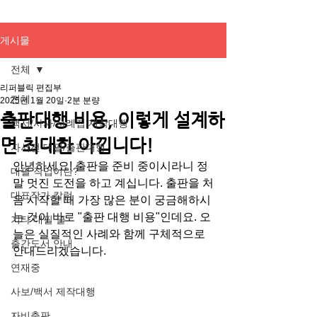
게시물
전체
리퍼블릭 편집부
전체
2025년 1월 20일
2분 분량
출판대행 비용, 이렇게 설계하
백서/사사/사례집 제작대행
면 최대한 아낍니다!
자서전 대필/출판대행
안녕하세요! 출판을 준비 중이시라니 정
대필 작업이란?
말 멋진 도전을 하고 계십니다. 출판을 처
대표작가 칼럼
음 시작할 때 가장 많은 분이 궁금해하시
는 것이 바로 "출판 대행 비용"인데요. 오
기타 대필 글
늘은 실질적인 사례와 함께 구체적으로 
출간도서 안내
안내드리겠습니다.
연재중
사보/백서 제작대행
자비출판