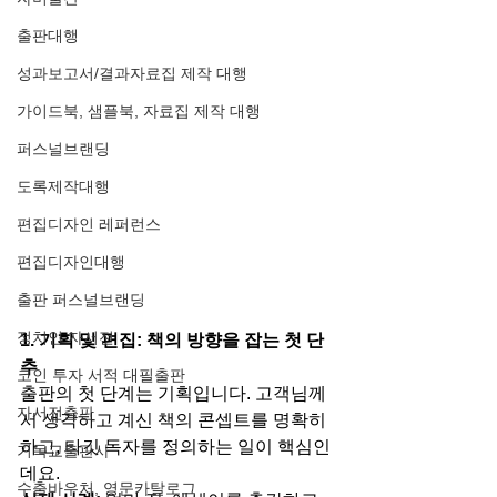
출판대행
성과보고서/결과자료집 제작 대행
가이드북, 샘플북, 자료집 제작 대행
퍼스널브랜딩
도록제작대행
편집디자인 레퍼런스
편집디자인대행
출판 퍼스널브랜딩
정치인 자서전
1. 기획 및 편집: 책의 방향을 잡는 첫 단
추
코인 투자 서적 대필출판
출판의 첫 단계는 기획입니다. 고객님께
자서전출판
서 생각하고 계신 책의 콘셉트를 명확히 
하고, 타깃 독자를 정의하는 일이 핵심인
기독교출판사
데요.
수출바우처, 영문카탈로그