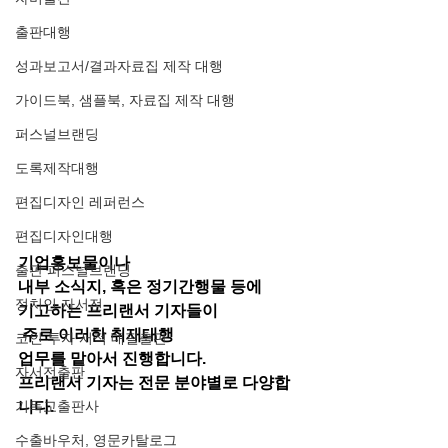
출판대행
성과보고서/결과자료집 제작 대행
가이드북, 샘플북, 자료집 제작 대행
퍼스널브랜딩
도록제작대행
편집디자인 레퍼런스
편집디자인대행
기업홍보물이나
출판 퍼스널브랜딩
내부 소식지, 혹은 정기간행물 등에
정치인 자서전
기고하는 프리랜서 기자들이
 주로 이러한 취재대행
코인 투자 서적 대필출판
업무를 맡아서 진행합니다.
자서전출판
프리랜서 기자는 전문 분야별로 다양합
기독교출판사
니다.
수출바우처, 영문카탈로그