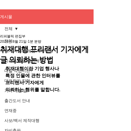
게시물
전체
리퍼블릭 편집부
전체
2024년 8월 21일
1분 분량
취재대행 프리랜서 기자에게
백서/사사/사례집 제작대행
글 의뢰하는 방법
자서전 대필/출판대행
취재대행이란 기업 행사나
대필 작업이란?
특정 인물에 관한 인터뷰를
대표작가 칼럼
프리랜서 기자에게
의뢰하는 행위를 말합니다.
기타 대필 글
출간도서 안내
연재중
사보/백서 제작대행
자비출판