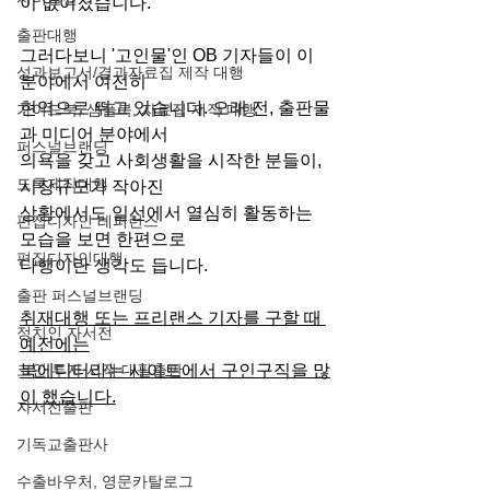
이 없어졌습니다.
출판대행
그러다보니 '고인물'인 OB 기자들이 이 
성과보고서/결과자료집 제작 대행
분야에서 여전히
현역으로 뛰고 있습니다. 오래 전, 출판물
가이드북, 샘플북, 자료집 제작 대행
과 미디어 분야에서
퍼스널브랜딩
의욕을 갖고 사회생활을 시작한 분들이, 
도록제작대행
시장규모가 작아진
상황에서도 일선에서 열심히 활동하는 
편집디자인 레퍼런스
모습을 보면 한편으로
편집디자인대행
다행이란 생각도 듭니다.
출판 퍼스널브랜딩
취재대행 또는 프리랜스 기자를 구할 때 
정치인 자서전
예전에는
코인 투자 서적 대필출판
북에디터라는 사이트에서 구인구직을 많
이 했습니다.
자서전출판
기독교출판사
수출바우처, 영문카탈로그