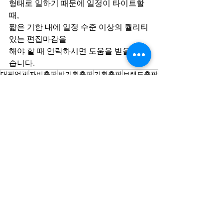
형태로 일하기 때문에 일정이 타이트할 
때,
짧은 기한 내에 일정 수준 이상의 퀄리티 
있는 편집마감을
해야 할 때 연락하시면 도움을 받을 수 있
습니다.
대필업체
자비출판
반기획출판
기획출판
브랜드출판
자서전대필작가
출판대행
CEO자서전
취재대행
기타 대필 글
백서/사사/사례집 제작대행
전체 보기
최근 게시물