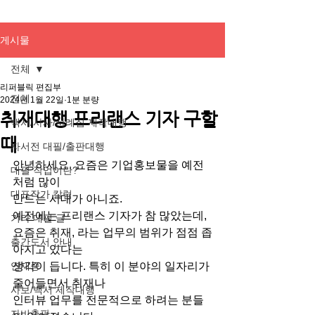
게시물
전체
리퍼블릭 편집부
전체
2024년 1월 22일
1분 분량
취재대행 프리랜스 기자 구할
백서/사사/사례집 제작대행
때
자서전 대필/출판대행
안녕하세요. 요즘은 기업홍보물을 예전
대필 작업이란?
처럼 많이
대표작가 칼럼
만드는 시대가 아니죠.
예전에는 프리랜스 기자가 참 많았는데,
기타 대필 글
요즘은 취재, 라는 업무의 범위가 점점 좁
출간도서 안내
아지고 있다는
연재중
생각이 듭니다. 특히 이 분야의 일자리가 
줄어들면서 취재나
사보/백서 제작대행
인터뷰 업무를 전문적으로 하려는 분들
자비출판