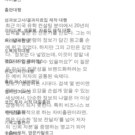
출판대행
성과보고서/결과자료집 제작 대행
최근 미국 유학 컨설팅 분야에서 20년의 
가이드북, 샘플북, 자료집 제작 대행
업력을 쌓은 한 전문가를 만났다. 그는 이
미 방대한 분량의 정보가 담긴 원고를 손
퍼스널브랜딩
에 쥐고 있었다. 하지만 그의 고민은 깊었
도록제작대행
다. "정보는 다 넣었는데, 이것이 정말 내 
편집디자인 레퍼런스
회사의 얼굴이 될 수 있을까요?" 이 질문
은 자신의 전문성을 브랜드화하려는 모
편집디자인대행
든 예비 저자의 공통된 숙제다.
출판 퍼스널브랜딩
정보가 범람하는 시대다. 검색 몇 번이면 
원하는 입시 요강을 손쉽게 얻을 수 있는 
정치인 자서전
세상에서, 단순한 정보의 나열은 더 이상 
코인 투자 서적 대필출판
경쟁력이 되지 못한다. 특히 비즈니스 브
자서전출판
랜딩을 목적으로 하는 자비출판이라면, 
책은 단순한 '정보 전달자'를 넘어 저자
기독교출판사
의 '신뢰 자본'을 증명하는 명교가 되어
수출바우처, 영문카탈로그
야 한다.