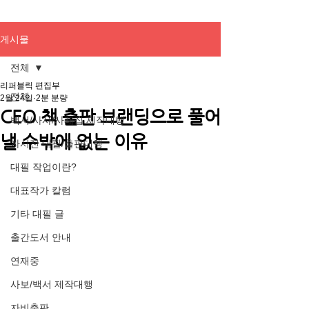
게시물
전체
리퍼블릭 편집부
전체
2월 24일
2분 분량
CEO 책 출판 브랜딩으로 풀어
백서/사사/사례집 제작대행
낼 수밖에 없는 이유
자서전 대필/출판대행
대필 작업이란?
대표작가 칼럼
기타 대필 글
출간도서 안내
연재중
사보/백서 제작대행
자비출판