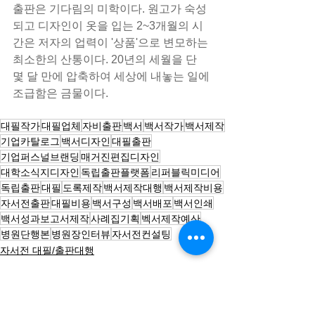
출판은 기다림의 미학이다. 원고가 숙성
되고 디자인이 옷을 입는 2~3개월의 시
간은 저자의 업력이 '상품'으로 변모하는 
최소한의 산통이다. 20년의 세월을 단 
몇 달 만에 압축하여 세상에 내놓는 일에 
조급함은 금물이다.
대필작가
대필업체
자비출판
백서
백서작가
백서제작
기업카탈로그
백서디자인
대필출판
기업퍼스널브랜딩
매거진편집디자인
대학소식지디자인
독립출판플랫폼
리퍼블릭미디어
독립출판
대필
도록제작
백서제작대행
백서제작비용
자서전출판
대필비용
백서구성
백서배포
백서인쇄
백서성과보고서제작
사례집기획
벡서제작예산
병원단행본
병원장인터뷰
자서전컨설팅
자서전 대필/출판대행
전체 보기
최근 게시물