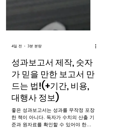
4일 전
3분 분량
성과보고서 제작, 숫자
가 믿을 만한 보고서 만
드는 법!(+기간, 비용,