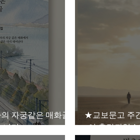
의 자궁같은 매화골
★교보문고 주간베스트!★<끝없는 감동
습니다
>이 출간되었습