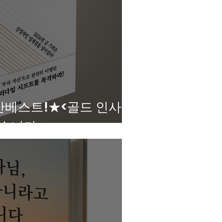
간베스트!★<골드 인사이
습니다.