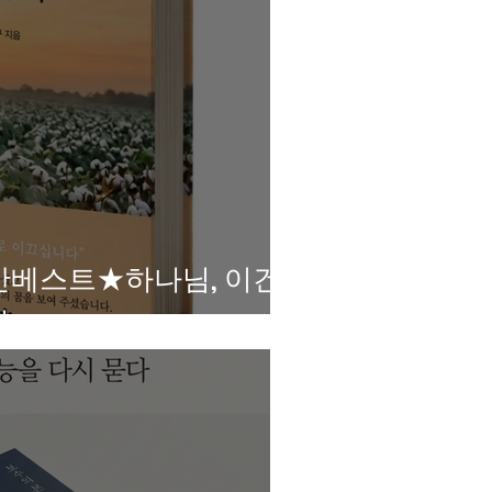
간베스트★하나님, 이건
다