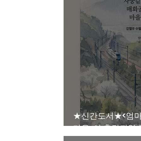
★신간도서★<엄마
마을>이 출간되었