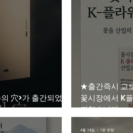
★출간즉시 교보
의 穴>가 출간되었습
꽃시장에서 K플
되었습니다.
4월 14일
1분 분량