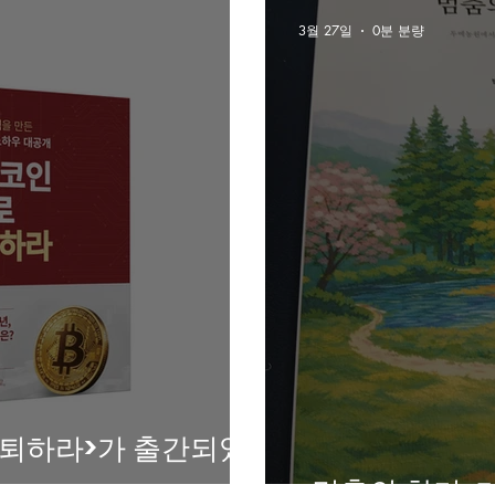
3월 27일
0분 분량
은퇴하라>가 출간되었
<멈춤의 향기>