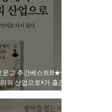
문고 주간베스트!!★<
라워 산업으로>가 출간