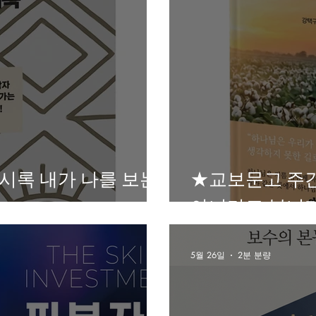
시록 내가 나를 보는
★교보문고 주
아니라고 봅니
5월 26일
2분 분량