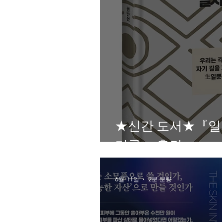
★신간 도서★『일
기록』 출간
6월 11일
2분 분량