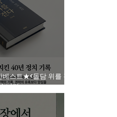
간베스트★<돌담 위를 걷
었습니다