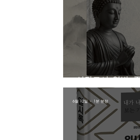
<신간도서>열반-
6월 12일
1분 분량