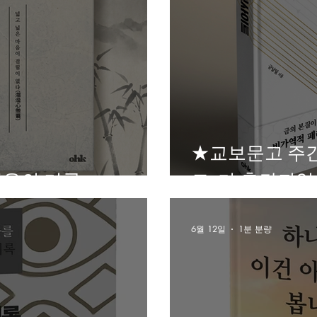
★교보문고 주
죽음의 기록
트>가 출간되었
6월 12일
1분 분량