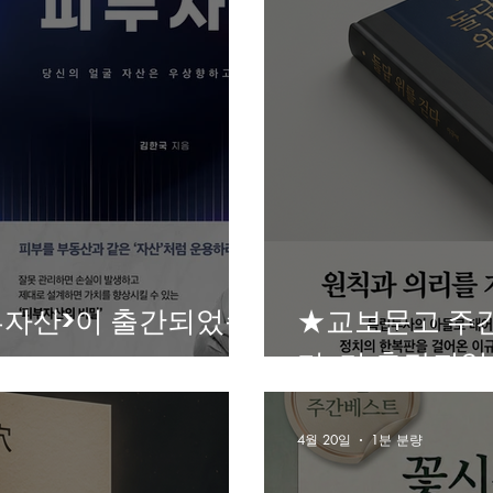
자산>이 출간되었습
★교보문고 주
다>가 출간되
4월 20일
1분 분량