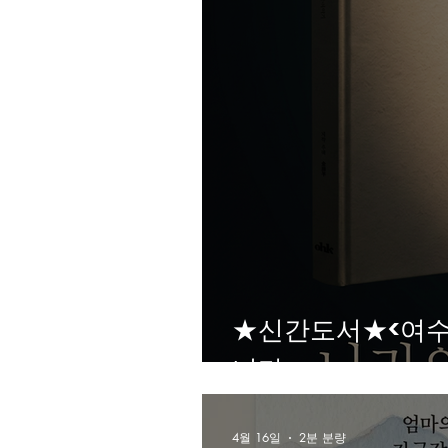
★신간도서★<여수
니다
4월 16일
2분 분량