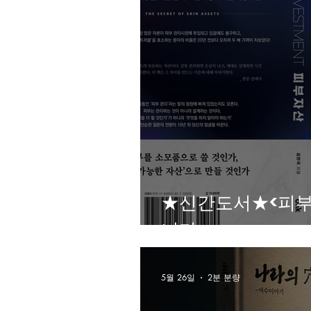
★신간도서★<피부
니다
5월 26일
2분 분량