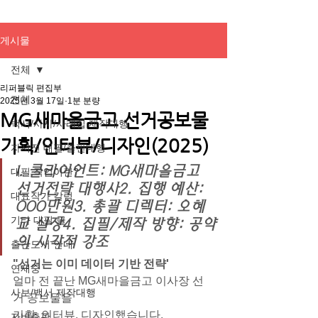
게시물
전체
리퍼블릭 편집부
전체
2025년 3월 17일
1분 분량
MG새마을금고 선거공보물
백서/사사/사례집 제작대행
기획/인터뷰/디자인(2025)
자서전 대필/출판대행
1. 클라이언트: MG새마을금고 
대필 작업이란?
선거전략 대행사2. 집행 예산: 
대표작가 칼럼
OOO만원3. 총괄 디렉터: 오혜
기타 대필 글
교 실장4. 집필/제작 방향: 공약
의 시각적 강조​
출간도서 안내
"선거는 이미 데이터 기반 전략'
연재중
얼마 전 끝난 MG새마을금고 이사장 선
사보/백서 제작대행
거 공보물을
기획, 인터뷰, 디자인했습니다.
자비출판