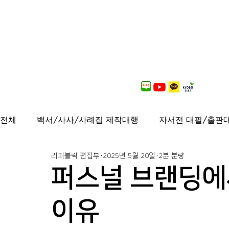
전체
백서/사사/사례집 제작대행
자서전 대필/출판
리퍼블릭 편집부
2025년 5월 20일
2분 분량
출간도서 안내
연재중
사보/백서 제작대행
퍼스널 브랜딩에
가이드북, 샘플북, 자료집 제작 대행
퍼스널브랜딩
이유