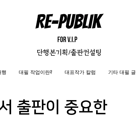
대행
대필 작업이란?
대표작가 칼럼
기타 대필 글
자비출판
출판대행
성과보고서/결과자료집 제작 대
서 출판이 중요한
도록제작대행
편집디자인 레퍼런스
편집디자인대