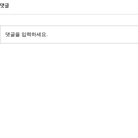
댓글
댓글을 입력하세요.
출판대행 비용 계산법: 200쪽 에
자비출판사 고
세이와 300쪽 전문서적의 견적이
다 계약서에서
다른 이유