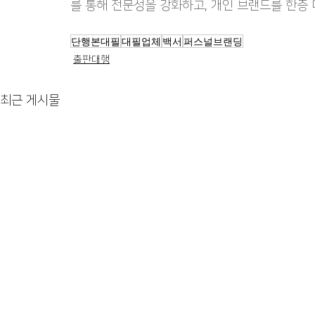
를 통해 전문성을 강화하고, 개인 브랜드를 한층
단행본대필
대필업체
백서
퍼스널브랜딩
출판대행
최근 게시물