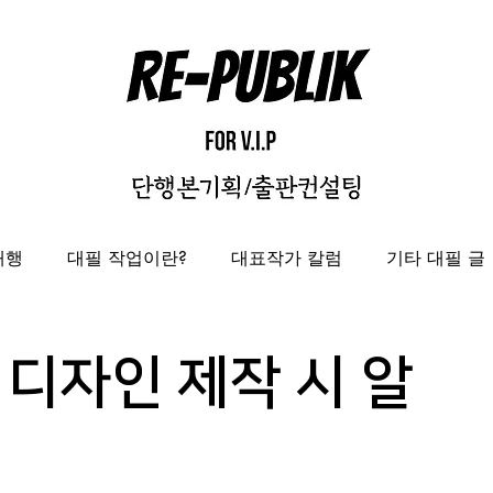
대행
대필 작업이란?
대표작가 칼럼
기타 대필 글
자비출판
출판대행
성과보고서/결과자료집 제작 대
디자인 제작 시 알
도록제작대행
편집디자인 레퍼런스
편집디자인대