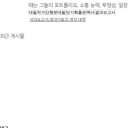
때는 그들의 포트폴리오, 소통 능력, 투명성, 일
대필작가
단행본대필
반기획출판
백서
결과보고서
성과보고서/결과자료집 제작 대행
최근 게시물