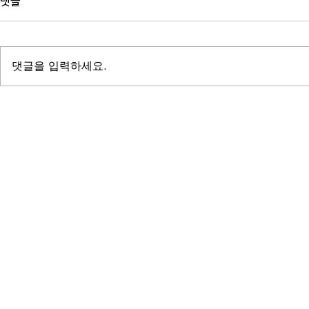
댓글
댓글을 입력하세요.
성과보고서를 ‘성과사례집’처럼 만
성과보고서 작
들고 싶다면, 제작 전에 반드시 정
‘성과’로 보
해야 할 6가지
법