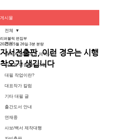
게시물
전체
리퍼블릭 편집부
전체
2025년 5월 26일
3분 분량
자서전출판, 이런 경우는 시행
백서/사사/사례집 제작대행
착오가 생깁니다
자서전 대필/출판대행
대필 작업이란?
대표작가 칼럼
기타 대필 글
출간도서 안내
연재중
사보/백서 제작대행
자비출판