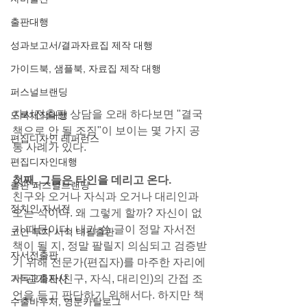
출판대행
성과보고서/결과자료집 제작 대행
가이드북, 샘플북, 자료집 제작 대행
퍼스널브랜딩
자서전출판 상담을 오래 하다보면 "결국 
도록제작대행
책으로 안 될 조짐"이 보이는 몇 가지 공
편집디자인 레퍼런스
통 사례가 있다.
편집디자인대행
첫째, 그들은 타인을 데리고 온다.
출판 퍼스널브랜딩
친구와 오거나 자식과 오거나 대리인과 
정치인 자서전
오는 식이다. 왜 그렇게 할까? 자신이 없
기 때문이다. 내가 쓴 글이 정말 자서전 
코인 투자 서적 대필출판
책이 될 지, 정말 팔릴지 의심되고 검증받
자서전출판
기 위해 전문가(편집자)를 마주한 자리에
기독교출판사
서 관계자(친구, 자식, 대리인)의 간접 조
언을 듣고 판단하기 위해서다. 하지만 책
수출바우처, 영문카탈로그