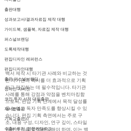
출판대행
성과보고서/결과자료집 제작 대행
가이드북, 샘플북, 자료집 제작 대행
퍼스널브랜딩
도록제작대행
편집디자인 레퍼런스
편집디자인대행
백서 제작 시 타기관 사례와 비교하는 것
출판 퍼스널브랜딩
은 자기관의 백서를 더 효과적으로 기획
하고 편집하는 데 필수적입니다. 타기관 
정치인 자서전
사례를 통해 강점과 약점을 벤치마킹함
코인 투자 서적 대필출판
으로써, 편집 기획 단계에서 목적 달성률
을 높이고 독자 만족도를 향상시킬 수 있
자서전출판
습니다. 편집 기획 측면에서는 주로 구
기독교출판사
조, 내용 구성, 디자인, 연구 깊이, 스타일 
수출바우처, 영문카탈로그
등에 초점을 맞춰 분석해야 하며, 이는 백