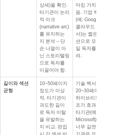
상세)을 확인. 
마킹 가치 높
타기관이 논리
음. 기업 백서
적 아크
(예: Google 
(narrative arc)
클라우드 백
를 유지하는
서)는 짧은 섹
지 분석 – 단
션으로 모바
순 나열이 아
일 독자를 고
닌 스토리텔링
려.
으로 독자를 
이끌어야 함.
길이와 섹션 
10~50페이지 
기술 백서는 
균형
정도가 이상
20~30페이지 
적. 타기관이 
하이브리드 구
과도한 길이
조가 효과적; 
로 독자 이탈
타기관(예: 
을 유발하는
Microsoft)이 
지 비교. 편집 
너무 길면 자
시 각 섹션 비
기관은 요약 