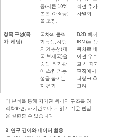
중(서론 10%, 
섹션 추가로 
본론 70% 등)
차별화.
을 조정.
항목 구성(목
목차의 클릭 
B2B 백서(예: 
차, 헤딩)
가능성, 헤딩
IBM)는 상세 
의 계층성(제
목차로 네비게
목-부제목)을 
이션 우수; 비
중점. 타기관
교 시 자기관 
이 스킴 가능
편집에서 하이
성을 높이는
퍼링크 추가 
지 평가.
고려.
이 분석을 통해 자기관 백서의 구조를 최
적화하면, 타기관보다 더 읽기 쉬운 편집
을 실현할 수 있습니다.
3. 연구 깊이와 데이터 활용