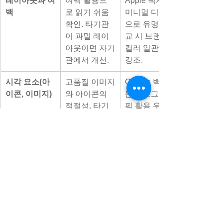
레이아웃과 여
여백 활용으
Apple 백서는 
백
로 읽기 쉬움 
미니멀 디자인
확인. 타기관
으로 유명; 비
이 과밀 레이
교 시 브랜드 
아웃이면 자기
컬러 일관성 
관에서 개선.
강조.
시각 요소(아
고품질 이미지
Google 백서
이콘, 이미지)
와 아이콘의 
는 인포그래
적절성. 타기
픽 활용 우수; 
관이 텍스트 
편집 시 모바
중심이면 차별
일 최적화 고
화 기회.
려.
폰트와 색상
일관된 폰트
B2B 기업(예: 
(헤딩 vs. 본
LinkedIn)은 
문), 접근성 높
산세리프 폰트
은 색상. 타기
로 현대적; 비
관의 혼란스러
교 시 접근성 