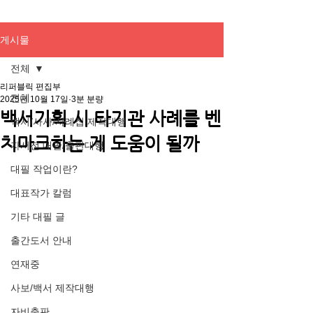
게시물
전체
리퍼블릭 편집부
전체
2025년 10월 17일
3분 분량
백서기획 시 타기관 사례를 벤
백서/사사/사례집 제작대행
치마크하는 게 도움이 될까
자서전 대필/출판대행
대필 작업이란?
대표작가 칼럼
기타 대필 글
출간도서 안내
연재중
사보/백서 제작대행
자비출판